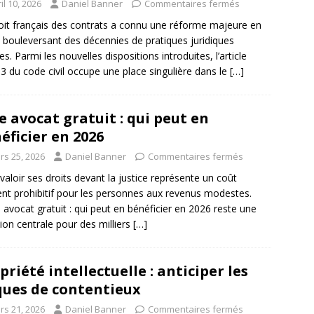
il 10, 2026
Daniel Banner
Commentaires fermés
oit français des contrats a connu une réforme majeure en
 bouleversant des décennies de pratiques juridiques
es. Parmi les nouvelles dispositions introduites, l’article
3 du code civil occupe une place singulière dans le
[…]
e avocat gratuit : qui peut en
éficier en 2026
rs 25, 2026
Daniel Banner
Commentaires fermés
 valoir ses droits devant la justice représente un coût
nt prohibitif pour les personnes aux revenus modestes.
e avocat gratuit : qui peut en bénéficier en 2026 reste une
ion centrale pour des milliers
[…]
priété intellectuelle : anticiper les
ques de contentieux
rs 21, 2026
Daniel Banner
Commentaires fermés