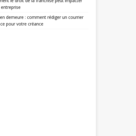
nt le droit de la franchise peut impacter
 entreprise
en demeure : comment rédiger un courrier
ace pour votre créance