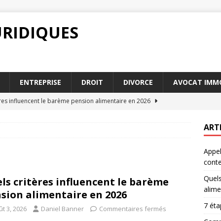
URIDIQUES
ENTREPRISE
DROIT
DIVORCE
AVOCAT IMMO
res influencent le barème pension alimentaire en 2026
ART
our déposer une marque en France
ENTREPRISE
Appel
 droit de la franchise peut impacter votre entreprise
cont
Quels
ls critères influencent le barème
demeure : comment rédiger un courrier efficace pour votre
alime
sion alimentaire en 2026
7 ét
t 3, 2026
Daniel Banner
Commentaires fermés
ssation : quelle voie choisir pour contester un jugement