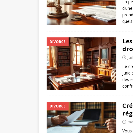
La pe
d’une
DROIT
pren
quels
Les
DIVORCE
dro
jui
Le dr
jurid
des e
confr
Cré
DIVORCE
rég
ma
Vous 