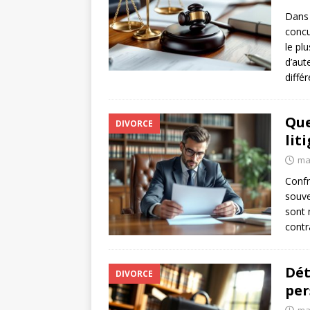
Dans 
concu
le pl
d’aut
diffé
Que
DIVORCE
lit
ma
Confr
souve
sont 
contr
Dét
DIVORCE
per