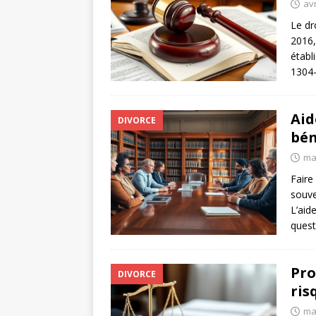
avr
Le dr
2016,
établi
1304-
Aid
DIVORCE
bén
ma
Faire
souve
L’aid
quest
Pro
DIVORCE
ris
ma