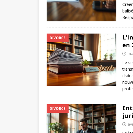
Créer
balis
Respo
L’i
DIVORCE
en 
mai
Le se
trans
dsden
nouve
profe
Ent
DIVORCE
jur
avr