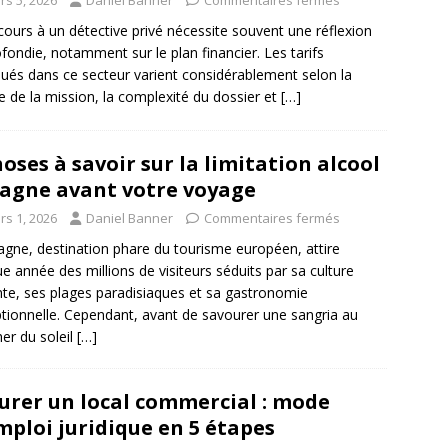
rs 5, 2026
Daniel Banner
Commentaires fermés
cours à un détective privé nécessite souvent une réflexion
fondie, notamment sur le plan financier. Les tarifs
qués dans ce secteur varient considérablement selon la
e de la mission, la complexité du dossier et
[…]
hoses à savoir sur la limitation alcool
agne avant votre voyage
rs 1, 2026
Daniel Banner
Commentaires fermés
agne, destination phare du tourisme européen, attire
e année des millions de visiteurs séduits par sa culture
nte, ses plages paradisiaques et sa gastronomie
tionnelle. Cependant, avant de savourer une sangria au
er du soleil
[…]
urer un local commercial : mode
mploi juridique en 5 étapes