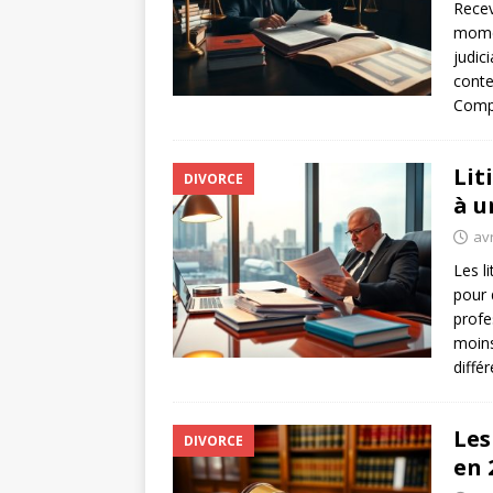
Recev
momen
judic
conte
Comp
Lit
DIVORCE
à u
avr
Les l
pour 
profe
moins
diffé
Les
DIVORCE
en 