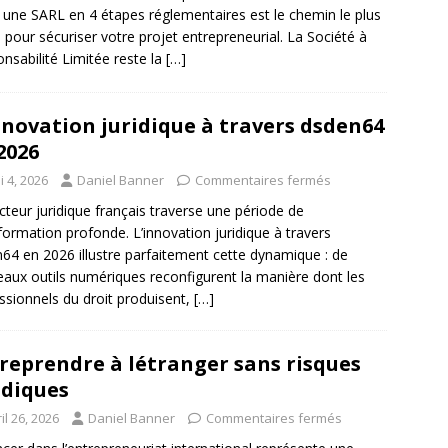
 une SARL en 4 étapes réglementaires est le chemin le plus
é pour sécuriser votre projet entrepreneurial. La Société à
nsabilité Limitée reste la
[…]
nnovation juridique à travers dsden64
2026
 4, 2026
Daniel Banner
Commentaires fermés
cteur juridique français traverse une période de
formation profonde. L’innovation juridique à travers
64 en 2026 illustre parfaitement cette dynamique : de
aux outils numériques reconfigurent la manière dont les
ssionnels du droit produisent,
[…]
reprendre à létranger sans risques
idiques
il 26, 2026
Daniel Banner
Commentaires fermés