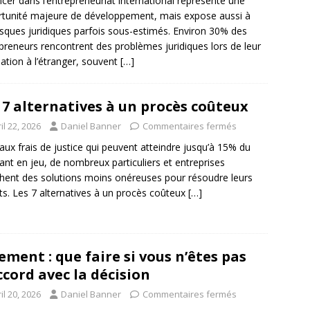
ncer dans l’entrepreneuriat international représente une
tunité majeure de développement, mais expose aussi à
isques juridiques parfois sous-estimés. Environ 30% des
preneurs rencontrent des problèmes juridiques lors de leur
llation à l’étranger, souvent
[…]
 7 alternatives à un procès coûteux
il 22, 2026
Daniel Banner
Commentaires fermés
aux frais de justice qui peuvent atteindre jusqu’à 15% du
nt en jeu, de nombreux particuliers et entreprises
hent des solutions moins onéreuses pour résoudre leurs
its. Les 7 alternatives à un procès coûteux
[…]
ement : que faire si vous n’êtes pas
ccord avec la décision
il 20, 2026
Daniel Banner
Commentaires fermés