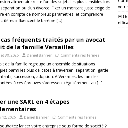
Comme
nsion alimentaire reste l’un des sujets les plus sensibles lors
votre
 séparation ou d’un divorce. Fixer un montant juste exige de
dre en compte de nombreux paramètres, et comprendre
Mise 
 critères influencent le barème
[…]
effic
 cas fréquents traités par un avocat
it de la famille Versailles
llet 30, 2026
Daniel Banner
Commentaires fermés
oit de la famille regroupe un ensemble de situations
iques parmi les plus délicates à traverser : séparation, garde
nfants, succession, adoption. À Versailles, les familles
ontées à ces épreuves s’adressent régulièrement au
[…]
er une SARL en 4 étapes
lementaires
i 12, 2026
Daniel Banner
Commentaires fermés
souhaitez lancer votre entreprise sous forme de société ?