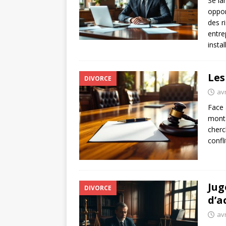
Se la
oppor
des r
entre
insta
Les
DIVORCE
avr
Face 
monta
cherc
confl
Jug
DIVORCE
d’a
avr