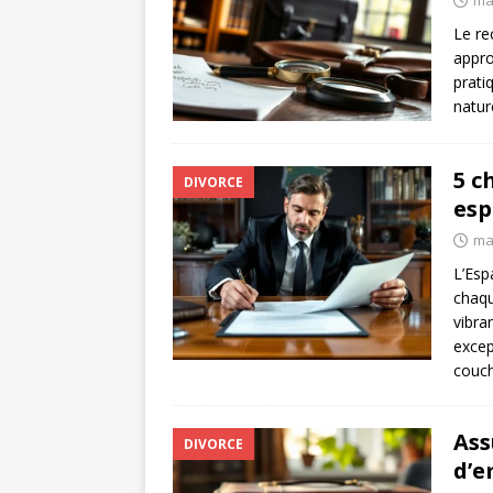
ma
Le re
appro
prati
natur
5 c
DIVORCE
esp
ma
L’Esp
chaqu
vibra
excep
couch
Ass
DIVORCE
d’e