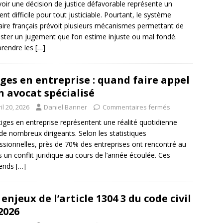
oir une décision de justice défavorable représente un
t difficile pour tout justiciable. Pourtant, le système
iaire français prévoit plusieurs mécanismes permettant de
ster un jugement que l’on estime injuste ou mal fondé.
rendre les
[…]
iges en entreprise : quand faire appel
n avocat spécialisé
il 20, 2026
Daniel Banner
Commentaires fermés
itiges en entreprise représentent une réalité quotidienne
de nombreux dirigeants. Selon les statistiques
ssionnelles, près de 70% des entreprises ont rencontré au
 un conflit juridique au cours de l’année écoulée. Ces
rends
[…]
 enjeux de l’article 1304 3 du code civil
2026