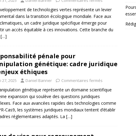
i 31, 2025
Daniel Banner
Commentaires fermés
Pourq
veloppement de technologies vertes représente un levier
essen
mental dans la transition écologique mondiale. Face aux
 climatiques, un cadre juridique spécifique émerge pour
Rédig
tir un accès équitable à ces innovations. Cette branche du
,
[…]
ponsabilité pénale pour
ipulation génétique: cadre juridique
enjeux éthiques
i 27, 2025
Daniel Banner
Commentaires fermés
nipulation génétique représente un domaine scientifique
eine expansion qui soulève des questions juridiques
exes. Face aux avancées rapides des technologies comme
R-Cas9, les systèmes juridiques mondiaux tentent d’établir
adres réglementaires adaptés. La
[…]