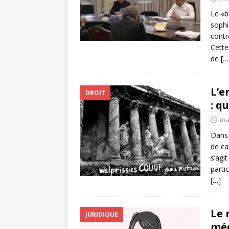
Le «b
sophi
contr
Cette
de
[…
L’e
DROIT
: q
ma
Dans 
de ca
s’agi
parti
[…]
Le 
JURIDIQUE
méd