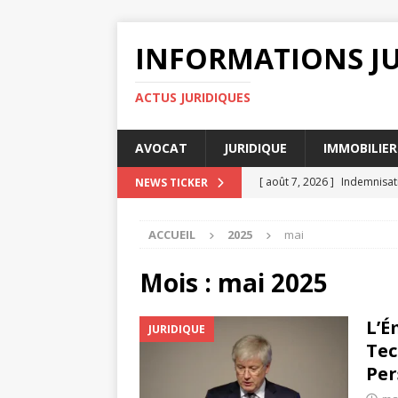
INFORMATIONS J
ACTUS JURIDIQUES
AVOCAT
JURIDIQUE
IMMOBILIER
[ août 7, 2026 ]
Indemnisati
NEWS TICKER
[ août 7, 2026 ]
Comment le
ACCUEIL
2025
mai
DIVORCE
[ août 7, 2026 ]
Pourquoi un
Mois :
mai 2025
[ août 6, 2026 ]
Rédiger un 
L’É
JURIDIQUE
[ août 8, 2026 ]
Médiation o
Tec
DROIT
Per