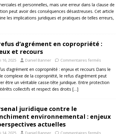
rciales et personnelles, mais une erreur dans la clause de
iation peut avoir des conséquences désastreuses. Cet article
ne les implications juridiques et pratiques de telles erreurs,
refus d’agrément en copropriété :
eux et recours
i 16, 2025
Daniel Banner
Commentaires fermés
fus d’agrément en copropriété : enjeux et recours Dans le
 complexe de la copropriété, le refus d’agrément peut
rer être un véritable casse-tête juridique. Entre protection
ntérêts collectifs et respect des droits
[…]
rsenal juridique contre le
nchiment environnemental : enjeux
perspectives actuelles
i 14, 2025
Daniel Banner
Commentaires fermés