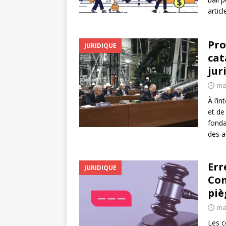
artic
Pro
JURIDIQUE
cat
jur
ma
À l’i
et de
fonda
des a
Err
JURIDIQUE
Com
piè
ma
Les c