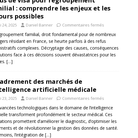
us de visa pour regroupement
ilial : comprendre les enjeux et les
ours possibles
i 24, 2025
Daniel Banner
Commentaires fermés
groupement familial, droit fondamental pour de nombreux
gers résidant en France, se heurte parfois à des refus
istratifs complexes. Décryptage des causes, conséquences
lutions face à ces décisions souvent dévastatrices pour les
les.
[…]
adrement des marchés de
ntelligence artificielle médicale
i 23, 2025
Daniel Banner
Commentaires fermés
vancées technologiques dans le domaine de l’intelligence
icielle transforment profondément le secteur médical. Ces
ations promettent d’améliorer le diagnostic, d’optimiser les
ements et de révolutionner la gestion des données de santé.
oins, l’intégration de
[…]