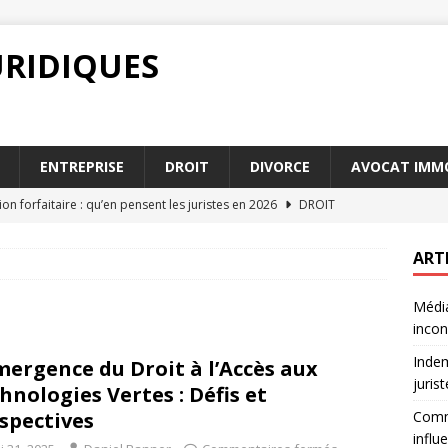
URIDIQUES
ENTREPRISE
DROIT
DIVORCE
AVOCAT IMMO
on forfaitaire : qu’en pensent les juristes en 2026
DROIT
 barème pension alimentaire influence vos paiements
ART
Média
 conseiller fiscal particulier est essentiel en 2026
ENTREPRISE
incon
contrat de travail : points essentiels
ENTREPRISE
Indem
mergence du Droit à l’Accès aux
u arbitrage : avantages et inconvénients pour les parties
juris
hnologies Vertes : Défis et
spectives
Comm
influ