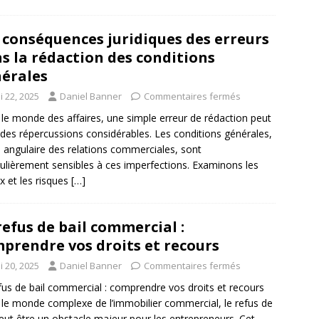
 conséquences juridiques des erreurs
s la rédaction des conditions
érales
i 22, 2025
Daniel Banner
Commentaires fermés
le monde des affaires, une simple erreur de rédaction peut
 des répercussions considérables. Les conditions générales,
e angulaire des relations commerciales, sont
culièrement sensibles à ces imperfections. Examinons les
x et les risques
[…]
refus de bail commercial :
prendre vos droits et recours
i 20, 2025
Daniel Banner
Commentaires fermés
fus de bail commercial : comprendre vos droits et recours
le monde complexe de l’immobilier commercial, le refus de
peut être un obstacle majeur pour les entrepreneurs. Cet