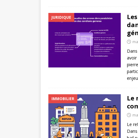
Les
JURIDIQUE
dan
gén
ma
Dans 
avoir
pierr
parti
enjeu
Le 
IMMOBILIER
com
ma
Le re
Dans 
bail 