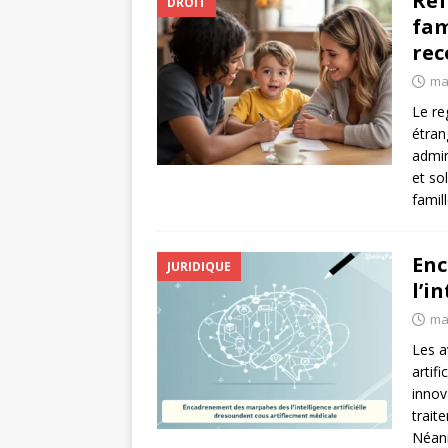
Ref
DROIT
fam
rec
ma
Le re
étran
admin
et so
famil
Enc
JURIDIQUE
l’i
ma
Les a
artif
innov
trait
Néanm