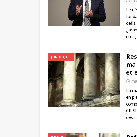
ma
Le dé
fonda
défis
garan
droit
Res
JURIDIQUE
man
et 
ma
La ma
en pl
compl
CRISP
des c