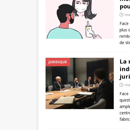
pou
ma
Face 
plus 
rembo
de st
La 
JURIDIQUE
ind
jur
ma
Face 
quest
ample
centr
fabri