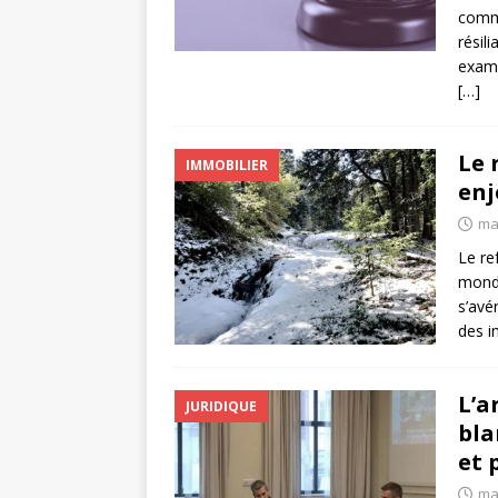
comme
résil
exami
[…]
Le 
IMMOBILIER
enj
ma
Le re
monde
s’avé
des i
L’a
JURIDIQUE
bla
et 
ma