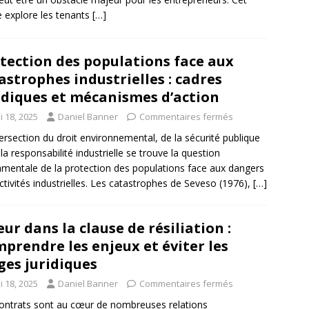
le explore les tenants
[…]
tection des populations face aux
astrophes industrielles : cadres
idiques et mécanismes d’action
i 18, 2025
Daniel Banner
Commentaires fermés
ntersection du droit environnemental, de la sécurité publique
 la responsabilité industrielle se trouve la question
mentale de la protection des populations face aux dangers
ctivités industrielles. Les catastrophes de Seveso (1976),
[…]
eur dans la clause de résiliation :
prendre les enjeux et éviter les
ges juridiques
i 18, 2025
Daniel Banner
Commentaires fermés
ontrats sont au cœur de nombreuses relations