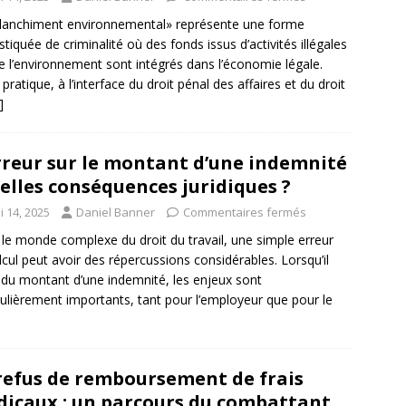
lanchiment environnemental» représente une forme
stiquée de criminalité où des fonds issus d’activités illégales
e l’environnement sont intégrés dans l’économie légale.
 pratique, à l’interface du droit pénal des affaires et du droit
]
rreur sur le montant d’une indemnité
uelles conséquences juridiques ?
i 14, 2025
Daniel Banner
Commentaires fermés
le monde complexe du droit du travail, une simple erreur
lcul peut avoir des répercussions considérables. Lorsqu’il
t du montant d’une indemnité, les enjeux sont
culièrement importants, tant pour l’employeur que pour le
refus de remboursement de frais
icaux : un parcours du combattant