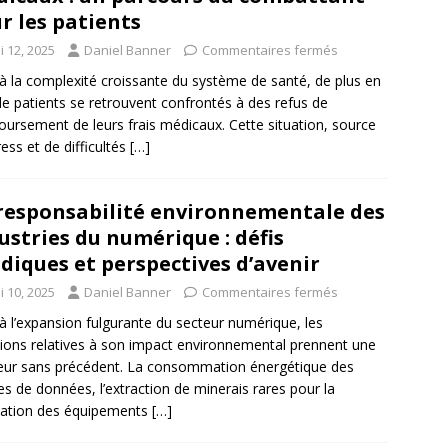
r les patients
i 12, 2025
Daniel Banner
Commentaires fermés
à la complexité croissante du système de santé, de plus en
de patients se retrouvent confrontés à des refus de
ursement de leurs frais médicaux. Cette situation, source
ress et de difficultés
[…]
responsabilité environnementale des
ustries du numérique : défis
idiques et perspectives d’avenir
i 10, 2025
Daniel Banner
Commentaires fermés
à l’expansion fulgurante du secteur numérique, les
ions relatives à son impact environnemental prennent une
ur sans précédent. La consommation énergétique des
es de données, l’extraction de minerais rares pour la
cation des équipements
[…]