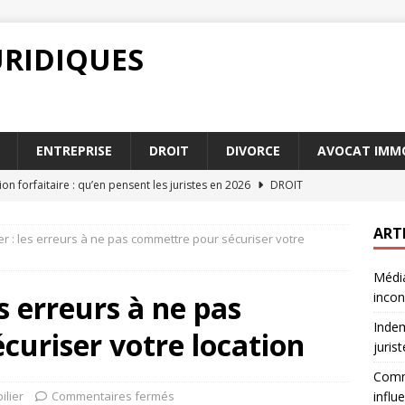
URIDIQUES
ENTREPRISE
DROIT
DIVORCE
AVOCAT IMMO
on forfaitaire : qu’en pensent les juristes en 2026
DROIT
 barème pension alimentaire influence vos paiements
ART
ier : les erreurs à ne pas commettre pour sécuriser votre
Média
 conseiller fiscal particulier est essentiel en 2026
ENTREPRISE
es erreurs à ne pas
incon
contrat de travail : points essentiels
ENTREPRISE
Indem
uriser votre location
u arbitrage : avantages et inconvénients pour les parties
juris
Comm
ilier
Commentaires fermés
influ