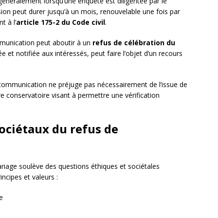
généralement lorsqu’une enquête est diligentée par le
sion peut durer jusqu’à un mois, renouvelable une fois par
 à l’
article 175-2 du Code civil
.
mmunication peut aboutir à un
refus de célébration du
ée et notifiée aux intéressés, peut faire l’objet d’un recours
e communication ne préjuge pas nécessairement de l’issue de
re conservatoire visant à permettre une vérification
sociétaux du refus de
iage soulève des questions éthiques et sociétales
ncipes et valeurs :
e