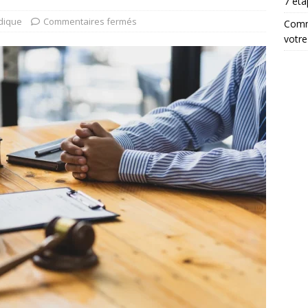
7 ét
idique
Commentaires fermés
Comme
votre