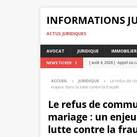
INFORMATIONS J
ACTUS JURIDIQUES
AVOCAT
JURIDIQUE
IMMOBILIER
[ août 4, 2026 ]
Appel ou ca
NEWS TICKER
DROIT
ACCUEIL
JURIDIQUE
Le refus de co
[ août 3, 2026 ]
Quels critè
majeur dans la lutte contre la fraude
DIVORCE
Le refus de commu
[ août 2, 2026 ]
7 étapes p
mariage : un enjeu
[ août 2, 2026 ]
Comment le
ENTREPRISE
lutte contre la fra
[ août 6, 2026 ]
Rédiger un 