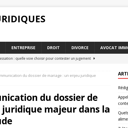
URIDIQUES
ENTREPRISE
DROIT
DIVORCE
AVOCAT IMMO
ssation : quelle voie choisir pour contester un jugement
ART
mmunication du dossier de mariage : un enjeu juridique
res influencent le barème pension alimentaire en 2026
Rédig
nication du dossier de
Appel
our déposer une marque en France
ENTREPRISE
cont
 juridique majeur dans la
 droit de la franchise peut impacter votre entreprise
Quels
ude
alime
contrat de travail : points essentiels
ENTREPRISE