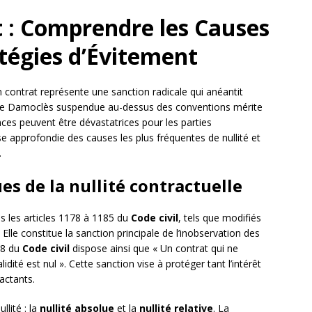
t : Comprendre les Causes
tégies d’Évitement
’un contrat représente une sanction radicale qui anéantit
e de Damoclès suspendue au-dessus des conventions mérite
nces peuvent être dévastatrices pour les parties
e approfondie des causes les plus fréquentes de nullité et
.
s de la nullité contractuelle
ns les articles 1178 à 1185 du
Code civil
, tels que modifiés
Elle constitue la sanction principale de l’inobservation des
178 du
Code civil
dispose ainsi que « Un contrat qui ne
idité est nul ». Cette sanction vise à protéger tant l’intérêt
ractants.
llité : la
nullité absolue
et la
nullité relative
. La