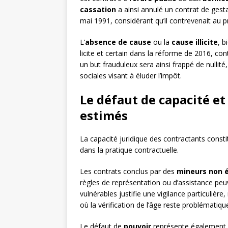
cassation
a ainsi annulé un contrat de gest
mai 1991, considérant qu’il contrevenait au pr
L’
absence de cause
ou la
cause illicite
, b
licite et certain dans la réforme de 2016, con
un but frauduleux sera ainsi frappé de nullité
sociales visant à éluder l’impôt.
Le défaut de capacité et
estimés
La capacité juridique des contractants consti
dans la pratique contractuelle.
Les contrats conclus par des
mineurs non 
règles de représentation ou d’assistance peu
vulnérables justifie une vigilance particuliè
où la vérification de l’âge reste problématiqu
Le défaut de
pouvoir
représente également un