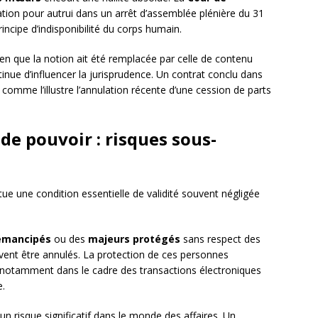
ation pour autrui dans un arrêt d’assemblée plénière du 31
incipe d’indisponibilité du corps humain.
ien que la notion ait été remplacée par celle de contenu
tinue d’influencer la jurisprudence. Un contrat conclu dans
, comme l’illustre l’annulation récente d’une cession de parts
 de pouvoir : risques sous-
tue une condition essentielle de validité souvent négligée
émancipés
ou des
majeurs protégés
sans respect des
vent être annulés. La protection de ces personnes
re, notamment dans le cadre des transactions électroniques
e.
 risque significatif dans le monde des affaires. Un