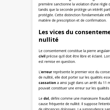
première sanctionne la violation d’une règle d
tandis que la seconde protège un intérêt par
protégée. Cette distinction fondamentale in
matière de prescription et de confirmation.
Les vices du consentemen
nullité
Le consentement constitue la pierre angulair
civil
précise qu’il doit être libre et éclairé. 
est remise en question.
L’
erreur
représente le premier vice du consen
de nullité, elle doit porter sur les qualités e
cassation
a ainsi jugé dans un arrêt du 11 m
pouvait constituer une erreur sur les qualités 
Le
dol
, défini comme une manœuvre fraudule
cause fréquente de nullité. Il suppose l’inten
de réticences dolosives. La jurisprudence sa