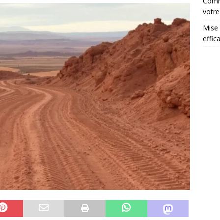
Comme
votre
Mise 
effic