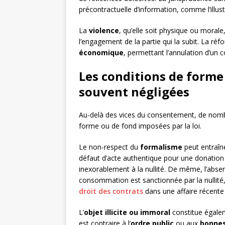
précontractuelle d’information, comme l’illustr
La
violence
, qu’elle soit physique ou moral
l’engagement de la partie qui la subit. La r
économique
, permettant l’annulation d’un 
Les conditions de forme 
souvent négligées
Au-delà des vices du consentement, de nombr
forme ou de fond imposées par la loi.
Le non-respect du
formalisme
peut entraîner
défaut d’acte authentique pour une donation 
inexorablement à la nullité. De même, l’abse
consommation est sanctionnée par la nullité
droit des contrats
dans une affaire récente
L’
objet illicite ou immoral
constitue égalem
est contraire à l’
ordre public
ou aux
bonne