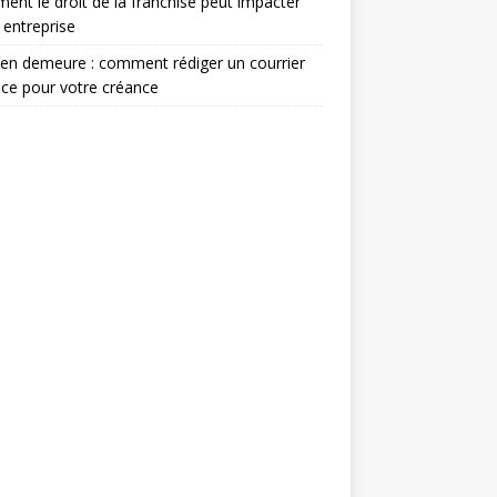
nt le droit de la franchise peut impacter
 entreprise
en demeure : comment rédiger un courrier
ace pour votre créance