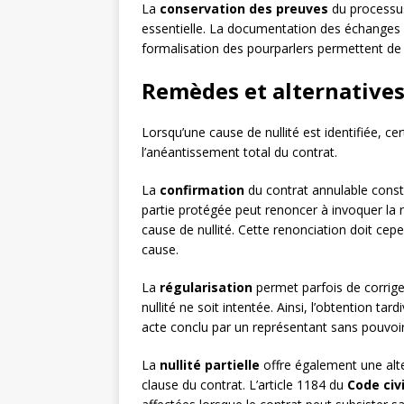
La
conservation des preuves
du processus
essentielle. La documentation des échanges p
formalisation des pourparlers permettent de 
Remèdes et alternatives 
Lorsqu’une cause de nullité est identifiée, ce
l’anéantissement total du contrat.
La
confirmation
du contrat annulable constit
partie protégée peut renoncer à invoquer la n
cause de nullité. Cette renonciation doit ce
cause.
La
régularisation
permet parfois de corriger
nullité ne soit intentée. Ainsi, l’obtention tar
acte conclu par un représentant sans pouvoir
La
nullité partielle
offre également une alte
clause du contrat. L’article 1184 du
Code civi