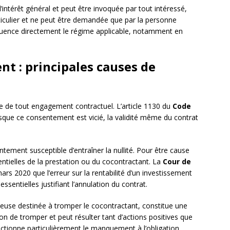
’intérêt général et peut être invoquée par tout intéressé,
ticulier et ne peut être demandée que par la personne
fluence directement le régime applicable, notamment en
t : principales causes de
e de tout engagement contractuel. L’article 1130 du
Code
Lorsque ce consentement est vicié, la validité même du contrat
tement susceptible d’entraîner la nullité. Pour être cause
ssentielles de la prestation ou du cocontractant. La
Cour de
ars 2020 que l’erreur sur la rentabilité d’un investissement
essentielles justifiant l’annulation du contrat.
use destinée à tromper le cocontractant, constitue une
tion de tromper et peut résulter tant d’actions positives que
nctionne particulièrement le manquement à l’obligation