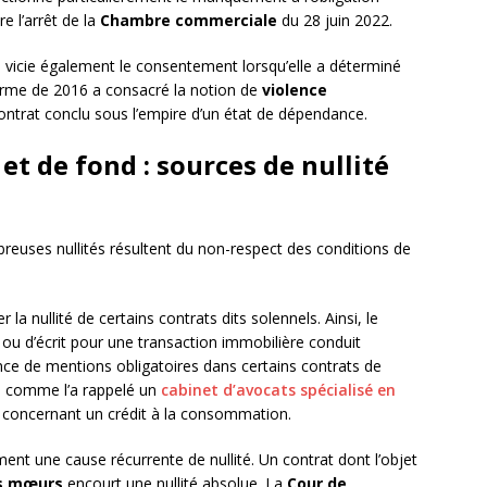
e l’arrêt de la
Chambre commerciale
du 28 juin 2022.
e, vicie également le consentement lorsqu’elle a déterminé
éforme de 2016 a consacré la notion de
violence
contrat conclu sous l’empire d’un état de dépendance.
et de fond : sources de nullité
euses nullités résultent du non-respect des conditions de
 la nullité de certains contrats dits solennels. Ainsi, le
ou d’écrit pour une transaction immobilière conduit
nce de mentions obligatoires dans certains contrats de
, comme l’a rappelé un
cabinet d’avocats spécialisé en
 concernant un crédit à la consommation.
ent une cause récurrente de nullité. Un contrat dont l’objet
s mœurs
encourt une nullité absolue. La
Cour de